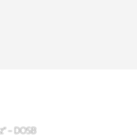
tz” – DOSB