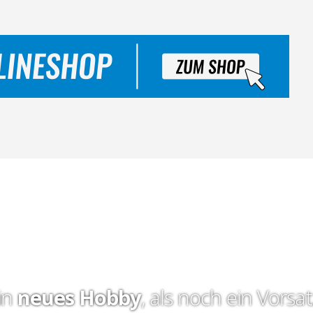
in
neues Hobby
, als noch ein Vorsa