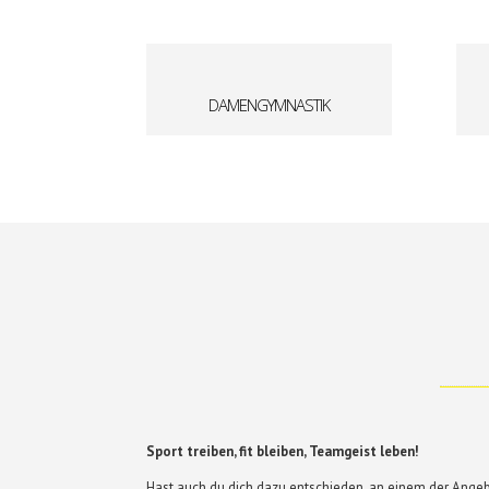
DAMENGYMNASTIK
Sport treiben, fit bleiben, Teamgeist leben!
Hast auch du dich dazu entschieden, an einem der Ang