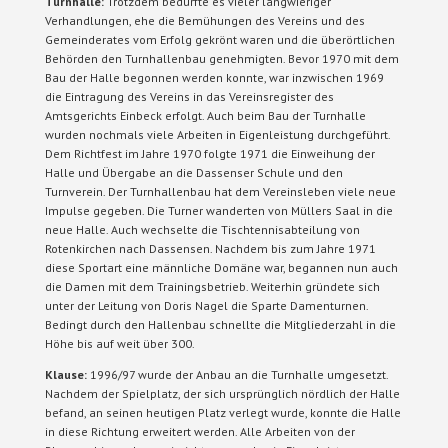
Turnhalle:
Trotzdem bedurfte es vieler langwieriger
Verhandlungen, ehe die Bemühungen des Vereins und des
Gemeinderates vom Erfolg gekrönt waren und die überörtlichen
Behörden den Turnhallenbau genehmigten. Bevor 1970 mit dem
Bau der Halle begonnen werden konnte, war inzwischen 1969
die Eintragung des Vereins in das Vereinsregister des
Amtsgerichts Einbeck erfolgt. Auch beim Bau der Turnhalle
wurden nochmals viele Arbeiten in Eigenleistung durchgeführt.
Dem Richtfest im Jahre 1970 folgte 1971 die Einweihung der
Halle und Übergabe an die Dassenser Schule und den
Turnverein. Der Turnhallenbau hat dem Vereinsleben viele neue
Impulse gegeben. Die Turner wanderten von Müllers Saal in die
neue Halle. Auch wechselte die Tischtennisabteilung von
Rotenkirchen nach Dassensen. Nachdem bis zum Jahre 1971
diese Sportart eine männliche Domäne war, begannen nun auch
die Damen mit dem Trainingsbetrieb. Weiterhin gründete sich
unter der Leitung von Doris Nagel die Sparte Damenturnen.
Bedingt durch den Hallenbau schnellte die Mitgliederzahl in die
Höhe bis auf weit über 300.
Klause:
1996/97 wurde der Anbau an die Turnhalle umgesetzt.
Nachdem der Spielplatz, der sich ursprünglich nördlich der Halle
befand, an seinen heutigen Platz verlegt wurde, konnte die Halle
in diese Richtung erweitert werden. Alle Arbeiten von der