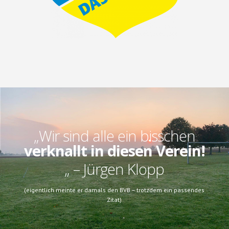
„Wir sind alle ein bisschen
verknallt in diesen Verein!
„
– Jürgen Klopp
(eigentlich meinte er damals den BVB – trotzdem ein passendes
Zitat)