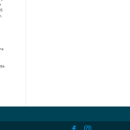
e
93
n
ina
tte