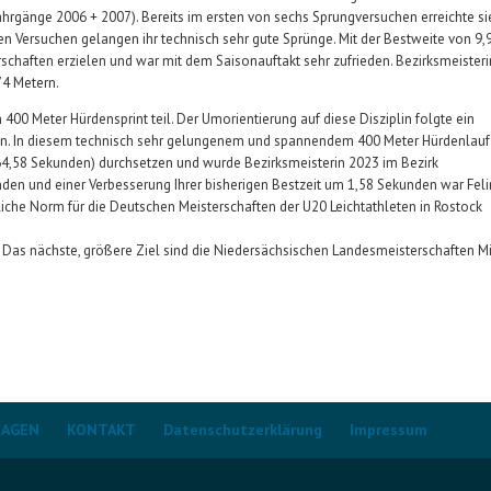
(Jahrgänge 2006 + 2007). Bereits im ersten von sechs Sprungversuchen erreichte si
en Versuchen gelangen ihr technisch sehr gute Sprünge. Mit der Bestweite von 9,
schaften erzielen und war mit dem Saisonauftakt sehr zufrieden. Bezirksmeisteri
74 Metern.
400 Meter Hürdensprint teil. Der Umorientierung auf diese Disziplin folgte ein
en. In diesem technisch sehr gelungenem und spannendem 400 Meter Hürdenlauf
64,58 Sekunden) durchsetzen und wurde Bezirksmeisterin 2023 im Bezirk
nden und einer Verbesserung Ihrer bisherigen Bestzeit um 1,58 Sekunden war Fel
derliche Norm für die Deutschen Meisterschaften der U20 Leichtathleten in Rostock
as nächste, größere Ziel sind die Niedersächsischen Landesmeisterschaften Mi
LAGEN
KONTAKT
Datenschutzerklärung
Impressum