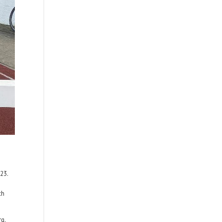
23.
ch
g.