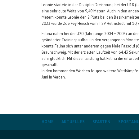
Leonie startete in der Disziplin Dreisprung bei der U18 
eine sehr gute Weite von 9,49 Metern. Auch in den ander
Metern konnte Leonie den 2.Platz bei den Bezirksmeister
2023 wurde Zoe Fey Heisch vom TSV Helmstedt mit 10,
Felina nahm bei der U20 (Jahrgänge 2004 + 2005) an den 
geänderter Trainingsaufbau in den vergangenen Monat
konnte Felina sich unter anderem gegen Nele Fassold (
Braunschweig. Mit der erzielten Laufzeit von 64,43 Seku
sehr glücklich. Mit dieser Leistung hat Felina die erfor
geschafft.
In den kommenden Wochen folgen weitere Wettkämpfe. D
Juni in Verden.
HOME
AKTUELLES
SPARTEN
SPORTAN