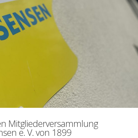
hen Mitgliederversammlung
sen e. V. von 1899