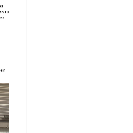
os
en zu
ess
r
tein