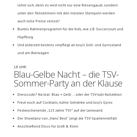
lohnt sich, denn es wird nicht nur eine Riesengaudi, sondern
unter den Teilnehmern mit den meisten Stempeln werden
auch tolle Preise verlost!
Buntes Rahmenprogramm für die Kids, wie z.B. Soccercourt und
Hüpfburg
Und jederzeit bestens verpflegt an Josy‘s Grill- und Gyrosstand
und am Bierwagen
18 UHR:
Blau-Gelbe Nacht – die TSV-
Sommer-Party an der Klause
Dresscode? Na klar: Blau + Gelb … oder die TSV-Jubi-Kollektion
Freut euch auf Cocktails, kühle Getränke und Josy‘s Gyros
Festwochenende „125 Jahre TSV“ auf der Leinwand
Der Showtanz von „Hans‘ Best“ zeigt die TSV-Spartenvielfalt
Anschließend Disco für Groß & Klein